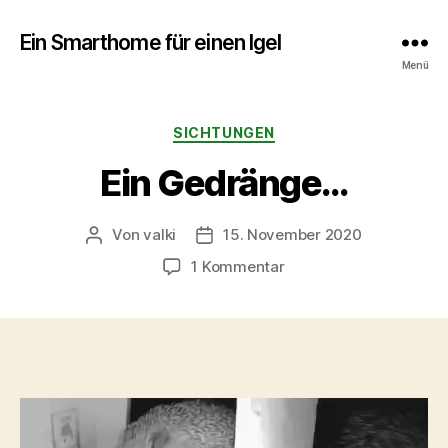
Ein Smarthome für einen Igel
Menü
Kategorien
SICHTUNGEN
Ein Gedränge…
Von
valki
15. November 2020
Beitragsautor
Veröffentlichungsdatum
zu
1 Kommentar
Ein
Gedränge…