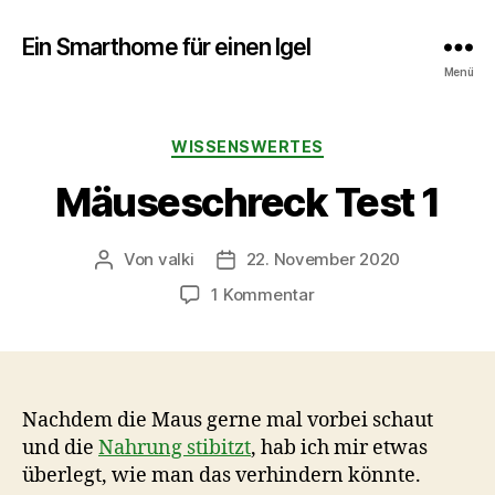
Ein Smarthome für einen Igel
Menü
Kategorien
WISSENSWERTES
Mäuseschreck Test 1
Von
valki
22. November 2020
Beitragsautor
Veröffentlichungsdatum
zu
1 Kommentar
Mäuseschreck
Test
1
Nachdem die Maus gerne mal vorbei schaut
und die
Nahrung stibitzt
, hab ich mir etwas
überlegt, wie man das verhindern könnte.