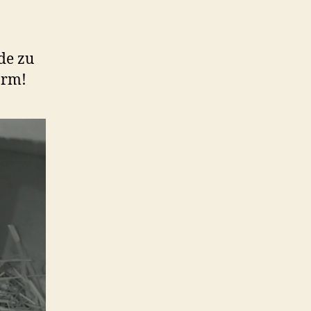
de zu
arm!