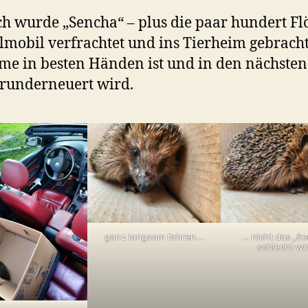
ch wurde „Sencha“ – plus die paar hundert Fl
elmobil verfrachtet und ins Tierheim gebrach
me in besten Händen ist und in den nächsten
runderneuert wird.
ganz langsam fahren…
… nicht das „S
schlecht wi