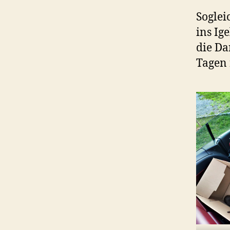
Soglei
ins Ig
die Da
Tagen 