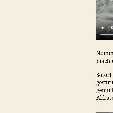
Numme
machte
Sofort
gestür
gemütl
Akkusc