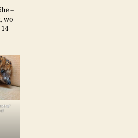
öhe –
t, wo
 14
encha“
rd!