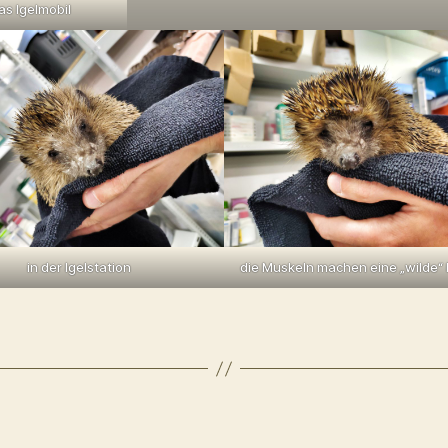
as Igelmobil
in der Igelstation
die Muskeln machen eine „wilde“ 