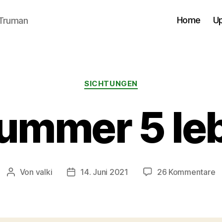
Home
U
cTruman
Kategorien
SICHTUNGEN
ummer 5 leb
z
Von
valki
14. Juni 2021
26 Kommentare
Beitragsautor
Veröffentlichungsdatum
N
5
le