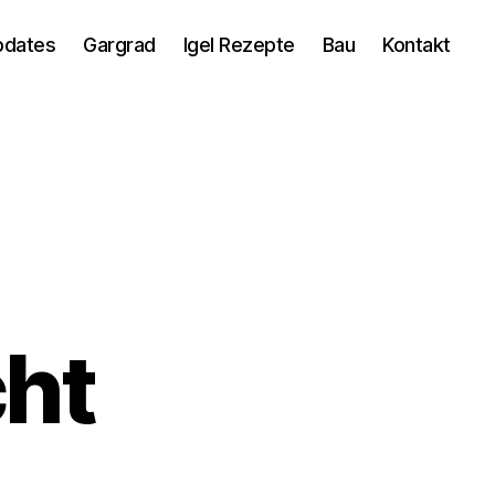
pdates
Gargrad
Igel Rezepte
Bau
Kontakt
cht