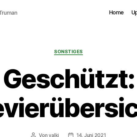
Home
U
cTruman
Kategorien
SONSTIGES
Geschützt:
vierübersi
Von
valki
14. Juni 2021
Beitragsautor
Veröffentlichungsdatum